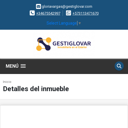
gloriavargas@gestiglovar.com
+34675542997
+573113471670
Select Language
▼
MENÚ
Inicio
Detalles del inmueble