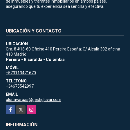
de inmuebles y trámites inmobiliarios en ambos países,
asegurando que tu experiencia sea sencilla y efectiva.
UBICACIÓN Y CONTACTO
UBICACIÓN
Cra. 8 #18-60 Oficina 410 Pereira España: C/ Alcalà 302 oficina
410 Madrid
Pereira - Risaralda - Colombia
MÓVIL
+573113471670
TELÉFONO
+34675542997
EMAIL
gloriavargas@gestiglovar.com
Facebook
X
Instagram
INFORMACIÓN