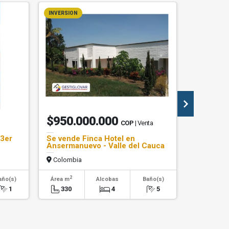
INVERSION
$950.000.000
$1.30
COP
| Venta
3er
Se vende Finca Hotel en
ARRIEND
Ansermanuevo - Valle del Cauca
MAJESTI
Colombia
Colombi
2
2
año(s)
Área m
Alcobas
Baño(s)
Área m
1
330
4
5
55