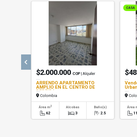
CASA
$2.000.000
$48
COP
| Alquiler
ARRENDO APARTAMENTO
Vendo
AMPLIO EN EL CENTRO DE
Urban
PEREIRA
Colombia
Colo
2
Área m
Alcobas
Baño(s)
Área 
62
3
2.5
1