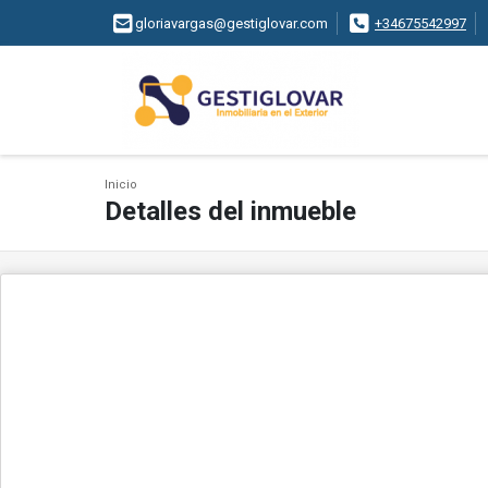
gloriavargas@gestiglovar.com
+34675542997
Inicio
Detalles del inmueble