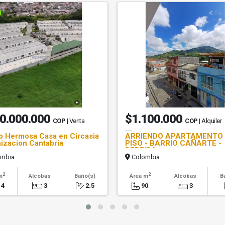
0.000.000
$1.100.000
COP
| Venta
COP
| Alquiler
 Hermosa Casa en Circasia
ARRIENDO APARTAMENTO 
izacion Cantabria
PISO - BARRIO CAÑARTE -
PEREIRA
mbia
Colombia
2
2
m
Alcobas
Baño(s)
Área m
Alcobas
B
14
3
2.5
90
3