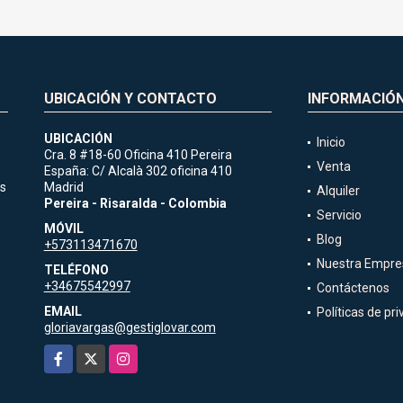
UBICACIÓN Y CONTACTO
INFORMACIÓ
UBICACIÓN
Inicio
Cra. 8 #18-60 Oficina 410 Pereira
Venta
España: C/ Alcalà 302 oficina 410
es
Madrid
Alquiler
Pereira - Risaralda - Colombia
Servicio
MÓVIL
Blog
+573113471670
Nuestra Empre
TELÉFONO
+34675542997
Contáctenos
EMAIL
Políticas de pr
gloriavargas@gestiglovar.com
Facebook
X
Instagram