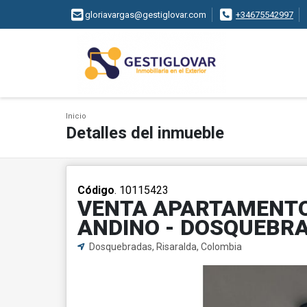
gloriavargas@gestiglovar.com
+34675542997
Inicio
Detalles del inmueble
Código
. 10115423
VENTA APARTAMENTO
ANDINO - DOSQUEBR
Dosquebradas, Risaralda, Colombia