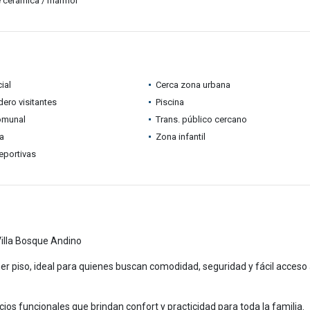
 cerámica / mármol
ial
Cerca zona urbana
ero visitantes
Piscina
omunal
Trans. público cercano
ia
Zona infantil
eportivas
illa Bosque Andino
 piso, ideal para quienes buscan comodidad, seguridad y fácil acceso 
s funcionales que brindan confort y practicidad para toda la familia.