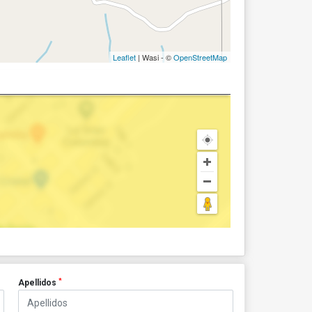
Leaflet
| Wasi - ©
OpenStreetMap
*
Apellidos