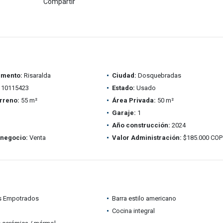
Compartir
amento:
Risaralda
Ciudad:
Dosquebradas
10115423
Estado:
Usado
rreno:
55 m²
Área Privada:
50 m²
Garaje:
1
Año construcción:
2024
 negocio:
Venta
Valor Administración:
$185.000 COP
s Empotrados
Barra estilo americano
Cocina integral