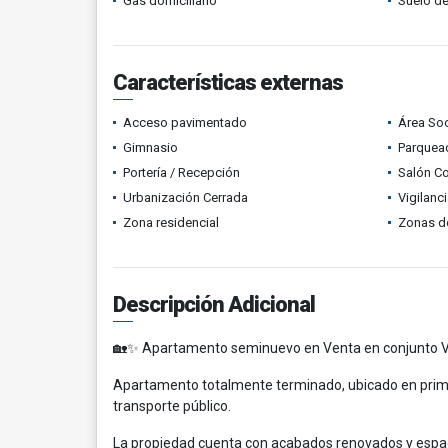
Gas domiciliario
Suelo de
Características externas
Acceso pavimentado
Área Soc
Gimnasio
Parquead
Portería / Recepción
Salón C
Urbanización Cerrada
Vigilanc
Zona residencial
Zonas d
Descripción Adicional
🏡✨ Apartamento seminuevo en Venta en conjunto V
Apartamento totalmente terminado, ubicado en primer
transporte público.
La propiedad cuenta con acabados renovados y espacio