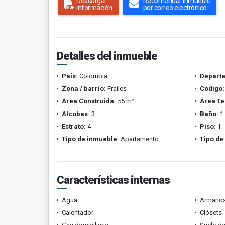
Descargar
Recomendar inmueble
información
por correo electrónico
Detalles del inmueble
País:
Colombia
Depart
Zona / barrio:
Frailes
Código:
Área Construida:
55 m²
Área Te
Alcobas:
3
Baño:
1
Estrato:
4
Piso:
1
Tipo de inmueble:
Apartamento
Tipo de
Características internas
Agua
Armario
Calentador
Clósets