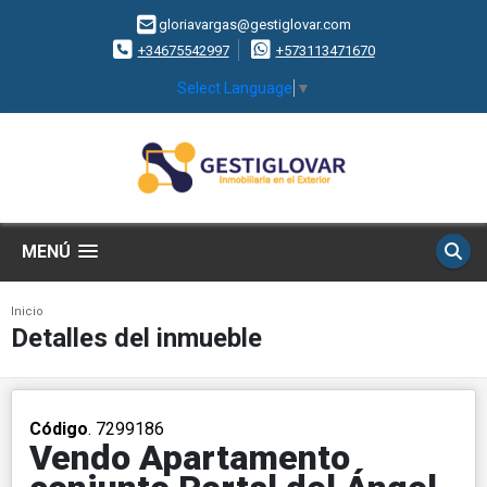
gloriavargas@gestiglovar.com
+34675542997
+573113471670
Select Language
▼
MENÚ
Inicio
Detalles del inmueble
Código
. 7299186
Vendo Apartamento