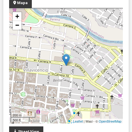
Mapa
+
−
200 m
500 ft
Leaflet
| Wasi - ©
OpenStreetMap
Street View