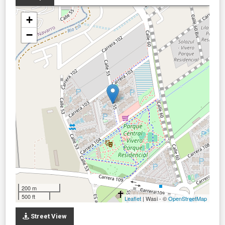
+
−
200 m
500 ft
Leaflet
| Wasi - ©
OpenStreetMap
Street View