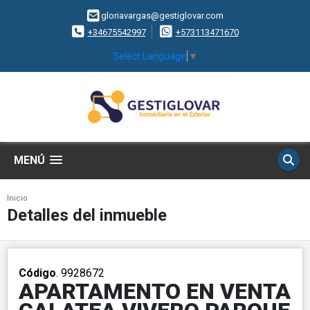
gloriavargas@gestiglovar.com
+34675542997
+573113471670
Select Language
▼
MENÚ
Inicio
Detalles del inmueble
Código
. 9928672
APARTAMENTO EN VENTA