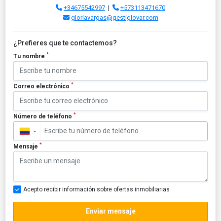
+34675542997
|
+573113471670
gloriavargas@gestiglovar.com
¿Prefieres que te contactemos?
*
Tu nombre
*
Correo electrónico
*
Número de teléfono
▼
*
Mensaje
Acepto recibir información sobre ofertas inmobiliarias
Enviar mensaje