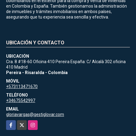
colombianos en el exterior para la compra y venta de viviendas
en Colombia y España. También gestionamos la administración
de inmuebles y trámites inmobiliarios en ambos países,
asegurando que tu experiencia sea sencilla y efectiva.
UBICACIÓN Y CONTACTO
UBICACIÓN
Cra. 8 #18-60 Oficina 410 Pereira España: C/ Alcalà 302 oficina
410 Madrid
Pereira - Risaralda - Colombia
MÓVIL
+573113471670
TELÉFONO
+34675542997
EMAIL
gloriavargas@gestiglovar.com
Facebook
X
Instagram