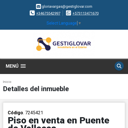
gloriavargas@gestiglovar.com
+34675542997
+573113471670
Select Language
▼
MENÚ
Inicio
Detalles del inmueble
Código
. 7245421
Piso en venta en Puente