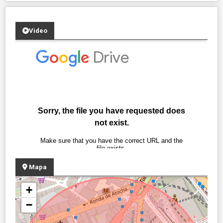
Video
Mapa
+
−