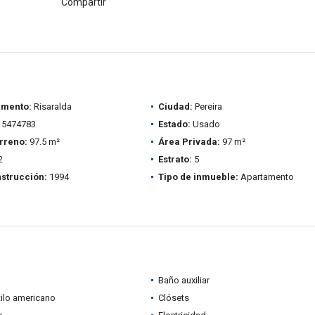
Compartir
amento:
Risaralda
Ciudad:
Pereira
5474783
Estado:
Usado
rreno:
97.5 m²
Área Privada:
97 m²
2
Estrato:
5
strucción:
1994
Tipo de inmueble:
Apartamento
Baño auxiliar
tilo americano
Clósets