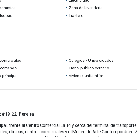
o
Electricidad
anorámica
Zona de lavandería
alcobas
Trastero
comerciales
Colegios / Universidades
 cercanos
Trans. público cercano
a principal
Vivienda unifamiliar
R #19-22, Pereira
al, frente al Centro Comercial La 14 y cerca del terminal de transporte
des, clínicas, centros comerciales y el Museo de Arte Contemporáneo. 