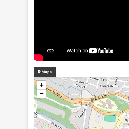
Mapa
+
−