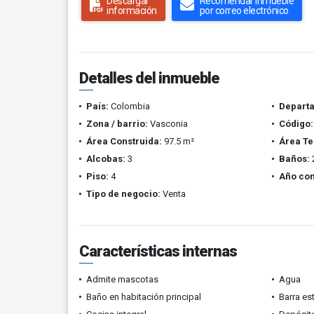
Descargar
Recomendar inmueble
información
por correo electrónico
Detalles del inmueble
País:
Colombia
Depart
Zona / barrio:
Vasconia
Código:
Área Construida:
97.5 m²
Área Te
Alcobas:
3
Baños:
Piso:
4
Año con
Tipo de negocio:
Venta
Características internas
Admite mascotas
Agua
Baño en habitación principal
Barra es