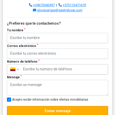
+34675542997
|
+573113471670
gloriavargas@gestiglovar.com
¿Prefieres que te contactemos?
*
Tu nombre
*
Correo electrónico
*
Número de teléfono
▼
*
Mensaje
Acepto recibir información sobre ofertas inmobiliarias
Enviar mensaje