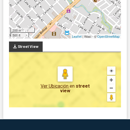
200 m
500 ft
Leaflet
| Wasi - ©
OpenStreetMap
Street View
Ver Ubicación
en
street
view