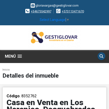
gloriavargas@gestiglovar.com
+34675542997
+573113471670
Select Language
▼
MENÚ
Inicio
Detalles del inmueble
Código
. 8352762
Casa en Venta en Los