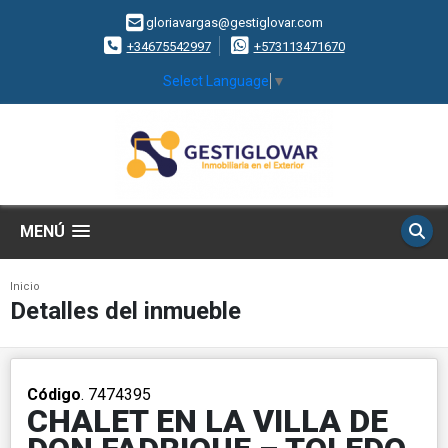
gloriavargas@gestiglovar.com
+34675542997
+573113471670
Select Language
▼
MENÚ
Inicio
Detalles del inmueble
Código
. 7474395
CHALET EN LA VILLA DE