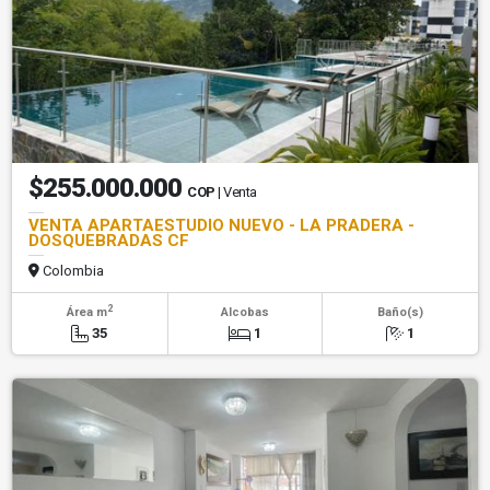
$255.000.000
COP
| Venta
VENTA APARTAESTUDIO NUEVO - LA PRADERA -
DOSQUEBRADAS CF
Colombia
2
Área m
Alcobas
Baño(s)
35
1
1