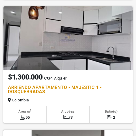
$1.300.000
COP
| Alquiler
ARRIENDO APARTAMENTO - MAJESTIC 1 -
DOSQUEBRADAS
Colombia
2
Área m
Alcobas
Baño(s)
55
3
2