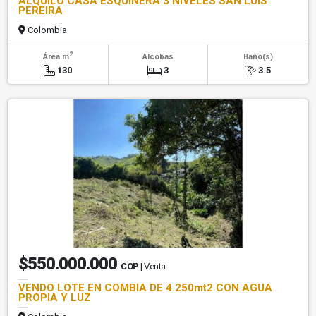
ALQUILO CASA ESQUINERA 3 NIVELES SAN LUIS
PEREIRA
Colombia
2
Área m
Alcobas
Baño(s)
130
3
3.5
$550.000.000
COP
| Venta
VENDO LOTE EN COMBIA DE 4.250mt2 CON AGUA
PROPIA Y LUZ