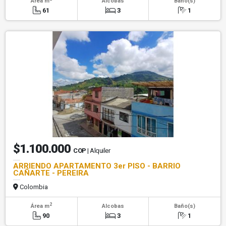
Área m
Alcobas
Baño(s)
61
3
1
$1.100.000
COP
| Alquiler
ARRIENDO APARTAMENTO 3er PISO - BARRIO
CAÑARTE - PEREIRA
Colombia
2
Área m
Alcobas
Baño(s)
90
3
1