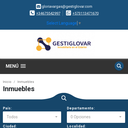
gloriavargas@gestiglovar.com
+34675542997
+573113471670
Select Language
▼
MENÚ
Inicio
Inmuebles
Inmuebles
País:
Departamento:
Todos
0 Opciones
Ciudad:
Localidad: