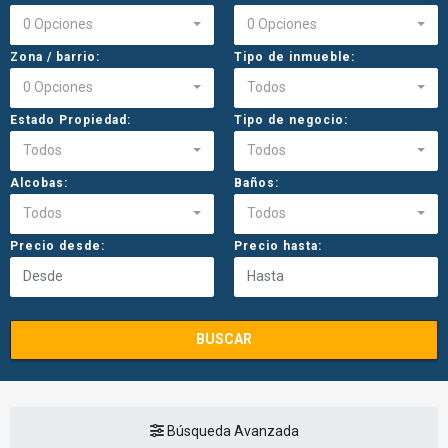
0 Opciones
0 Opciones
Zona / barrio:
Tipo de inmueble:
0 Opciones
Todos
Estado Propiedad:
Tipo de negocio:
Todos
Todos
Alcobas:
Baños:
Todos
Todos
Precio desde:
Precio hasta:
BUSCAR
Búsqueda Avanzada