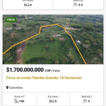
Alcobas
Baño(s)
4
3.5
FINCA
$1.700.000.000
COP
| Venta
Finca en venta Filandia Quindio 18 Hectareas
Colombia
2
Área m
Alcobas
Baño(s)
150
5
3