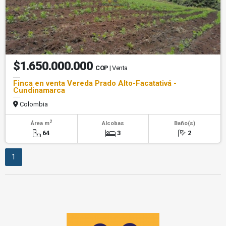
$1.650.000.000
COP
| Venta
Finca en venta Vereda Prado Alto-Facatativá -
Cundinamarca
Colombia
2
Área m
Alcobas
Baño(s)
64
3
2
1