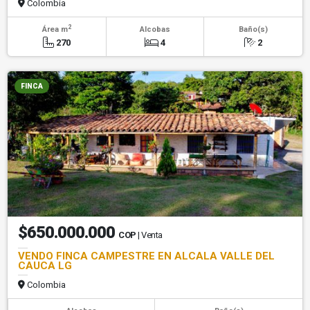
Colombia
2
Área m
Alcobas
Baño(s)
270
4
2
FINCA
$650.000.000
COP
| Venta
VENDO FINCA CAMPESTRE EN ALCALA VALLE DEL
CAUCA LG
Colombia