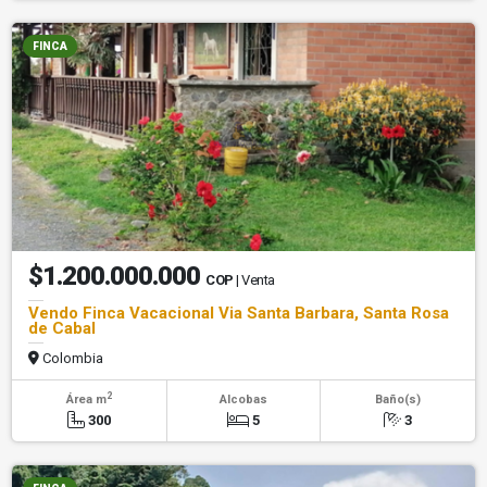
FINCA
$1.200.000.000
COP
| Venta
Vendo Finca Vacacional Via Santa Barbara, Santa Rosa
de Cabal
Colombia
2
Área m
Alcobas
Baño(s)
300
5
3