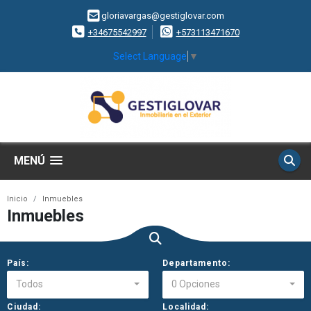
gloriavargas@gestiglovar.com
+34675542997
+573113471670
Select Language
▼
MENÚ
Inicio
Inmuebles
Inmuebles
País:
Departamento:
Todos
0 Opciones
Ciudad:
Localidad: