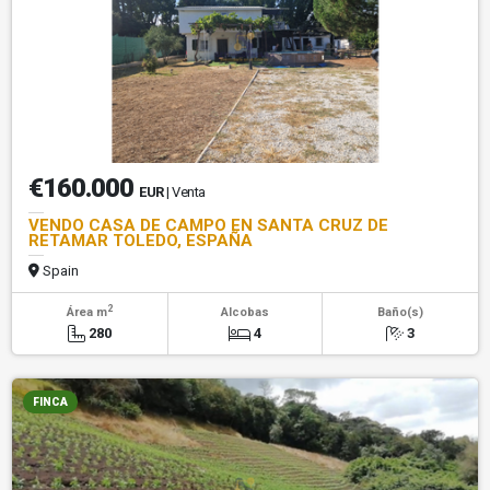
€160.000
EUR
| Venta
VENDO CASA DE CAMPO EN SANTA CRUZ DE
RETAMAR TOLEDO, ESPAÑA
Spain
2
Área m
Alcobas
Baño(s)
280
4
3
FINCA