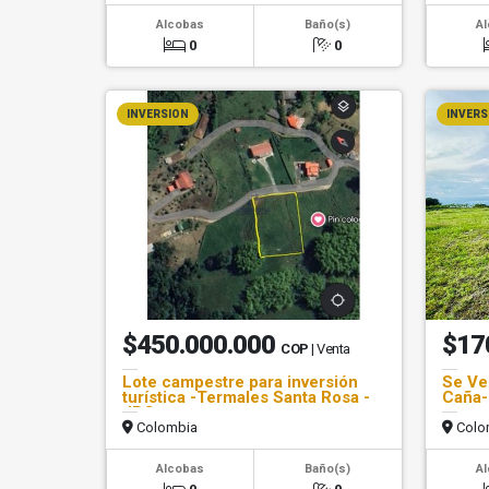
Alcobas
Baño(s)
A
0
0
INVERSION
INVERS
$450.000.000
$17
COP
| Venta
Lote campestre para inversión
Se Ve
turística -Termales Santa Rosa -
Caña-
JPC
Colombia
Colo
Alcobas
Baño(s)
A