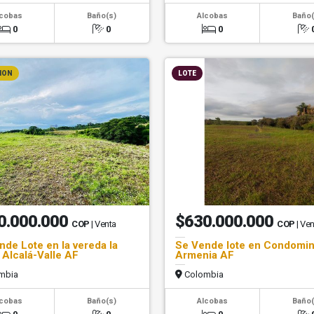
lcobas
Baño(s)
Alcobas
Baño(
0
0
0
ION
LOTE
0.000.000
$630.000.000
COP
| Venta
COP
| Ve
nde Lote en la vereda la
Se Vende lote en Condomini
 Alcalá-Valle AF
Armenia AF
mbia
Colombia
lcobas
Baño(s)
Alcobas
Baño(