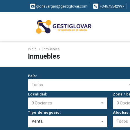
gloriavargas@gestiglovar.com
+34675542997
Inicio
Inmuebles
Inmuebles
País:
Todos
Localidad:
Zona / ba
0 Opciones
0 Opci
Tipo de negocio:
Alcobas:
Venta
Todos