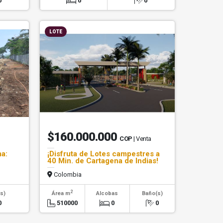
0
0
0
LOTE
$160.000.000
COP
| Venta
a:
¡Disfruta de Lotes campestres a
40 Min. de Cartagena de Indias!
Colombia
2
s)
Área m
Alcobas
Baño(s)
0
510000
0
0