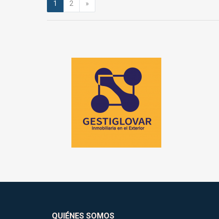
Siguiente
1
2
»
QUIÉNES SOMOS