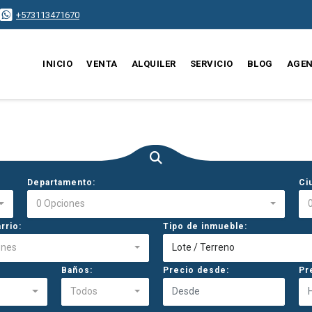
+573113471670
INICIO
VENTA
ALQUILER
SERVICIO
BLOG
AGEN
Departamento:
Ci
0 Opciones
rrio:
Tipo de inmueble:
ones
Lote / Terreno
Baños:
Precio desde:
Pr
Todos