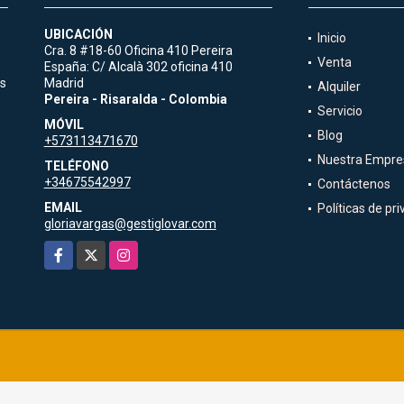
UBICACIÓN
Inicio
Cra. 8 #18-60 Oficina 410 Pereira
Venta
España: C/ Alcalà 302 oficina 410
es
Madrid
Alquiler
Pereira - Risaralda - Colombia
Servicio
MÓVIL
Blog
+573113471670
Nuestra Empre
TELÉFONO
+34675542997
Contáctenos
EMAIL
Políticas de pr
gloriavargas@gestiglovar.com
Facebook
X
Instagram