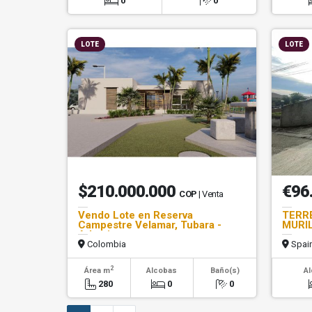
0
0
LOTE
LOTE
$210.000.000
€96
COP
| Venta
Vendo Lote en Reserva
TERR
Campestre Velamar, Tubara -
MURI
Atlantico
Colombia
Spai
2
Área m
Alcobas
Baño(s)
A
280
0
0