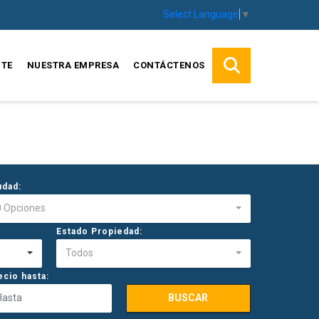
Select Language
▼
TE
NUESTRA EMPRESA
CONTÁCTENOS
udad:
0 Opciones
Estado Propiedad:
Todos
ecio hasta:
BUSCAR