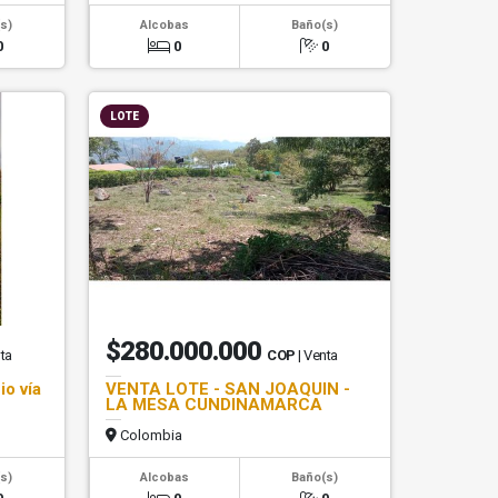
s)
Alcobas
Baño(s)
0
0
0
LOTE
$280.000.000
nta
COP
| Venta
o vía
VENTA LOTE - SAN JOAQUIN -
LA MESA CUNDINAMARCA
Colombia
s)
Alcobas
Baño(s)