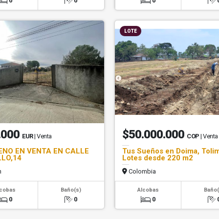
0
0
0
LOTE
.000
$50.000.000
EUR
| Venta
COP
| Venta
ENO EN VENTA EN CALLE
Tus Sueños en Doima, Tolim
LLO,14
Lotes desde 220 m2
n
Colombia
lcobas
Baño(s)
Alcobas
Baño(
0
0
0