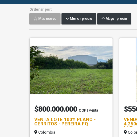
Ordenar por:
Más nuevo
Menor precio
Mayor precio
$800.000.000
$55
COP
| Venta
VENTA LOTE 100% PLANO -
VEND
CERRITOS - PEREIRA FQ
4.25
LUZ
Colombia
Colo