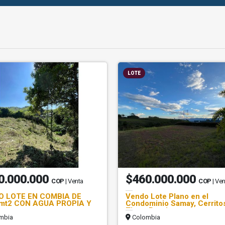
LOTE
0.000.000
$460.000.000
COP
| Venta
COP
| Ve
O LOTE EN COMBIA DE
Vendo Lote Plano en el
0mt2 CON AGUA PROPIA Y
Condominio Samay, Cerritos
Tigre, Pereira
mbia
Colombia