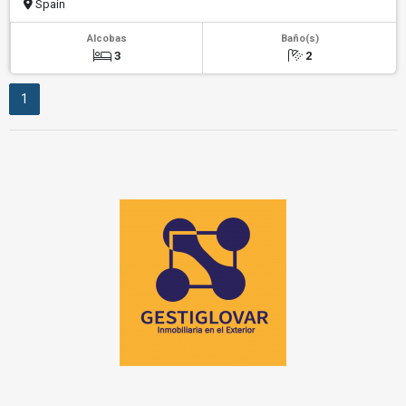
Spain
Alcobas
Baño(s)
3
2
1