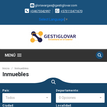
gloriavargas@gestiglovar.com
+34675542997
+573113471670
Select Language
▼
MENÚ
Inicio
Inmuebles
Inmuebles
País:
Departamento:
Todos
0 Opciones
Ciudad:
Localidad: