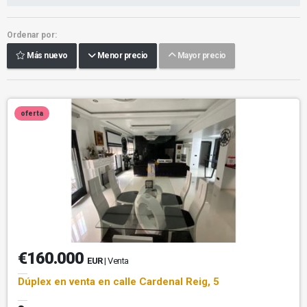
Ordenar por:
Más nuevo
Menor precio
Mayor precio
oferta
€160.000
EUR
| Venta
Dúplex en venta en calle Cardenal Reig, 5