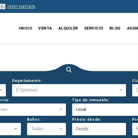
+573113471670
INICIO
VENTA
ALQUILER
SERVICIO
BLOG
AGEN
Departamento:
Ci
0 Opciones
rrio:
Tipo de inmueble:
ones
Local
Baños:
Precio desde:
Pr
Todos