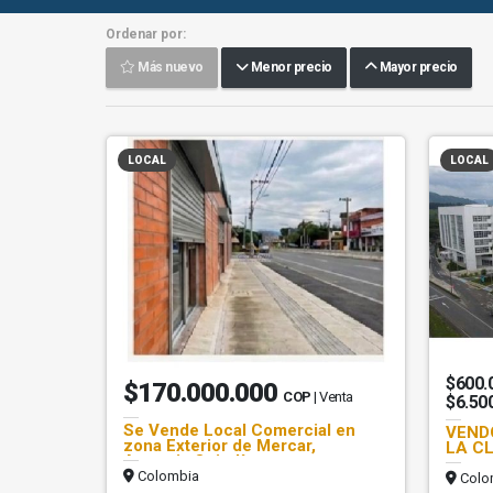
Ordenar por:
Más nuevo
Menor precio
Mayor precio
LOCAL
LOCAL
$600.
$170.000.000
COP
| Venta
$6.50
Se Vende Local Comercial en
VEND
zona Exterior de Mercar,
LA CL
Armenia,Quindío
Colombia
Colo