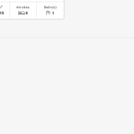
2
m
Alcobas
Baño(s)
15
0
1