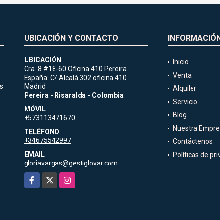
UBICACIÓN Y CONTACTO
INFORMACIÓ
UBICACIÓN
Inicio
Cra. 8 #18-60 Oficina 410 Pereira
Venta
España: C/ Alcalà 302 oficina 410
es
Madrid
Alquiler
Pereira - Risaralda - Colombia
Servicio
MÓVIL
Blog
+573113471670
Nuestra Empre
TELÉFONO
+34675542997
Contáctenos
EMAIL
Políticas de pr
gloriavargas@gestiglovar.com
Facebook
X
Instagram