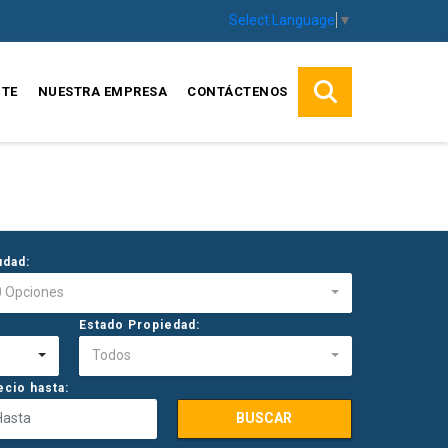
Select Language
▼
TE
NUESTRA EMPRESA
CONTÁCTENOS
udad:
0 Opciones
Estado Propiedad:
Todos
ecio hasta:
BUSCAR