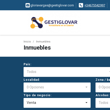
gloriavargas@gestiglovar.com
+34675542997
Inicio
Inmuebles
Inmuebles
País:
Todos
Localidad:
Zona / ba
0 Opciones
0 Opci
Tipo de negocio:
Alcobas:
Venta
Todos