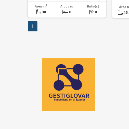
2
Área m
Alcobas
Baño(s)
Área 
30
0
0
45.
1