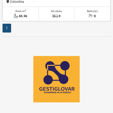
Colombia
2
Área m
Alcobas
Baño(s)
65.36
0
0
1