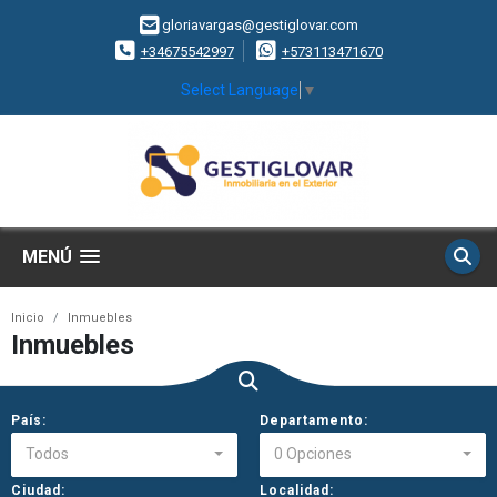
gloriavargas@gestiglovar.com
+34675542997
+573113471670
Select Language
▼
MENÚ
Inicio
Inmuebles
Inmuebles
País:
Departamento:
Todos
0 Opciones
Ciudad:
Localidad: