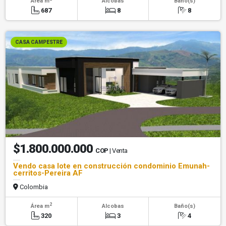
Área m
Alcobas
Baño(s)
687
8
8
CASA CAMPESTRE
$1.800.000.000
COP
| Venta
Vendo casa lote en construcción condominio Emunah-
cerritos-Pereira AF
Colombia
2
Área m
Alcobas
Baño(s)
320
3
4