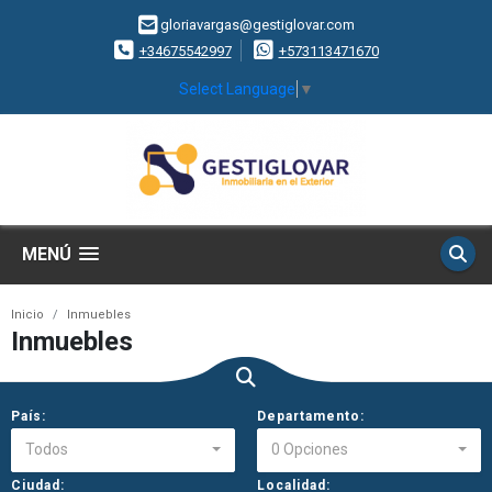
gloriavargas@gestiglovar.com
+34675542997
+573113471670
Select Language
▼
MENÚ
Inicio
Inmuebles
Inmuebles
País:
Departamento:
Todos
0 Opciones
Ciudad:
Localidad: