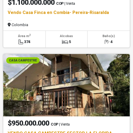
$1.100.000.000
COP
| Venta
Vendo Casa Finca en Combia- Pereira-Risaralda
Colombia
2
Área m
Alcobas
Baño(s)
374
5
4
CASA CAMPESTRE
$950.000.000
COP
| Venta