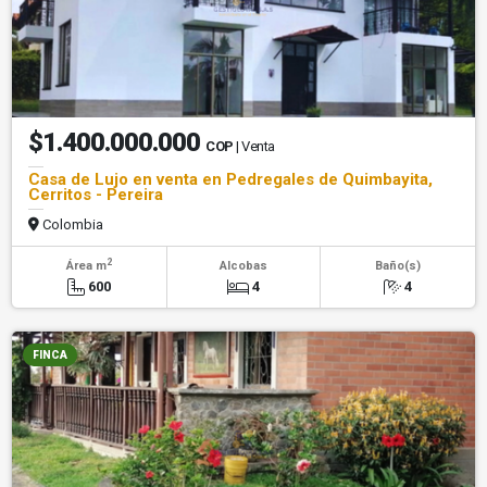
$1.400.000.000
COP
| Venta
Casa de Lujo en venta en Pedregales de Quimbayita,
Cerritos - Pereira
Colombia
2
Área m
Alcobas
Baño(s)
600
4
4
FINCA