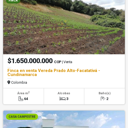
FINCA
$1.650.000.000
COP
| Venta
Finca en venta Vereda Prado Alto-Facatativá -
Cundinamarca
Colombia
2
Área m
Alcobas
Baño(s)
64
3
2
CASA CAMPESTRE