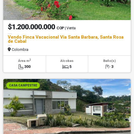
$1.200.000.000
COP
| Venta
Vendo Finca Vacacional Via Santa Barbara, Santa Rosa
de Cabal
Colombia
2
Área m
Alcobas
Baño(s)
300
5
3
CASA CAMPESTRE