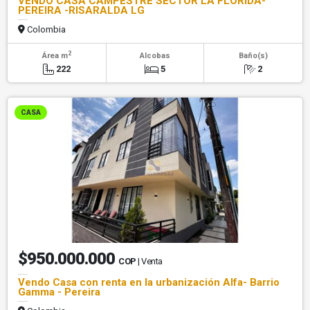
VENDO CASA CAMPESTRE SECTOR LA FLORIDA-
PEREIRA -RISARALDA LG
Colombia
2
Área m
Alcobas
Baño(s)
222
5
2
CASA
$950.000.000
COP
| Venta
Vendo Casa con renta en la urbanización Alfa- Barrio
Gamma - Pereira