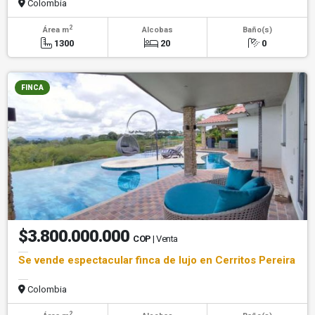
Colombia
2
Área m
Alcobas
Baño(s)
1300
20
0
FINCA
$3.800.000.000
COP
| Venta
Se vende espectacular finca de lujo en Cerritos Pereira
Colombia
2