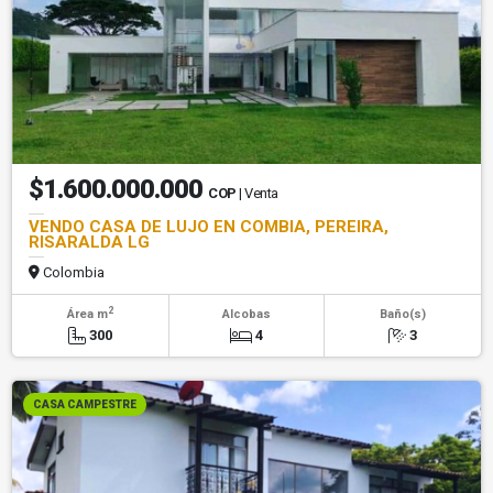
$1.600.000.000
COP
| Venta
VENDO CASA DE LUJO EN COMBIA, PEREIRA,
RISARALDA LG
Colombia
2
Área m
Alcobas
Baño(s)
300
4
3
CASA CAMPESTRE