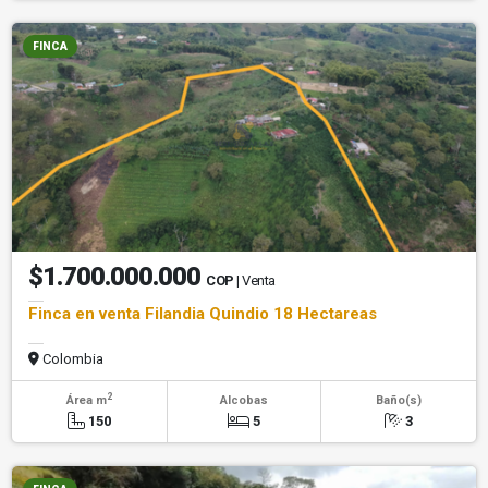
FINCA
$1.700.000.000
COP
| Venta
Finca en venta Filandia Quindio 18 Hectareas
Colombia
2
Área m
Alcobas
Baño(s)
150
5
3