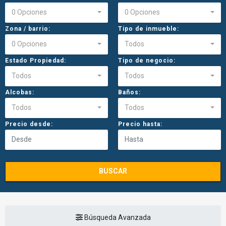
0 Opciones
0 Opciones
Zona / barrio:
Tipo de inmueble:
0 Opciones
Todos
Estado Propiedad:
Tipo de negocio:
Todos
Todos
Alcobas:
Baños:
Todos
Todos
Precio desde:
Precio hasta:
BUSCAR
Búsqueda Avanzada