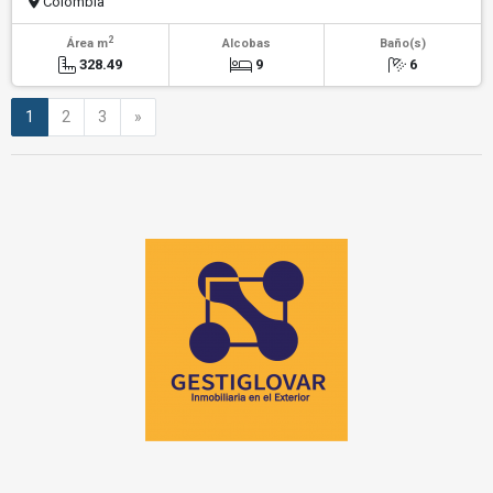
Colombia
2
Área m
Alcobas
Baño(s)
328.49
9
6
Siguiente
1
2
3
»