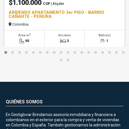
$1.100.000
COP
| Alquiler
ARRIENDO APARTAMENTO 3er PISO - BARRIO
CAÑARTE - PEREIRA
Colombia
2
Área m
Alcobas
Baño(s)
90
3
1
QUIÉNES SOMOS
En Gestiglovar Brindamos asesoría inmobiliaria y financiera a
colombianos en el exterior para la compra y venta de viviendas
en Colombia y España. También gestionamos la administración