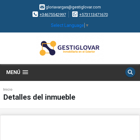
gloriavargas@gestiglovar.com
+34675542997
+573113471670
Select Language
▼
MENÚ
Inicio
Detalles del inmueble