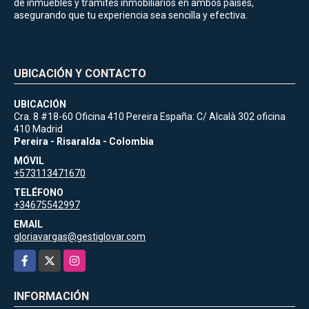
de inmuebles y trámites inmobiliarios en ambos países,
asegurando que tu experiencia sea sencilla y efectiva.
UBICACIÓN Y CONTACTO
UBICACIÓN
Cra. 8 #18-60 Oficina 410 Pereira España: C/ Alcalà 302 oficina
410 Madrid
Pereira - Risaralda - Colombia
MÓVIL
+573113471670
TELÉFONO
+34675542997
EMAIL
gloriavargas@gestiglovar.com
Facebook
X
Instagram
INFORMACIÓN