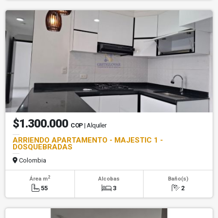
$1.300.000
COP
| Alquiler
ARRIENDO APARTAMENTO - MAJESTIC 1 -
DOSQUEBRADAS
Colombia
2
Área m
Alcobas
Baño(s)
55
3
2