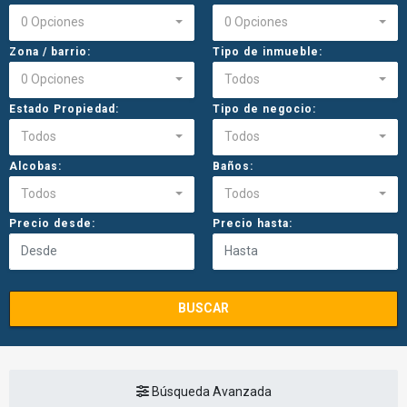
0 Opciones
0 Opciones
Zona / barrio:
Tipo de inmueble:
0 Opciones
Todos
Estado Propiedad:
Tipo de negocio:
Todos
Todos
Alcobas:
Baños:
Todos
Todos
Precio desde:
Precio hasta:
BUSCAR
Búsqueda Avanzada