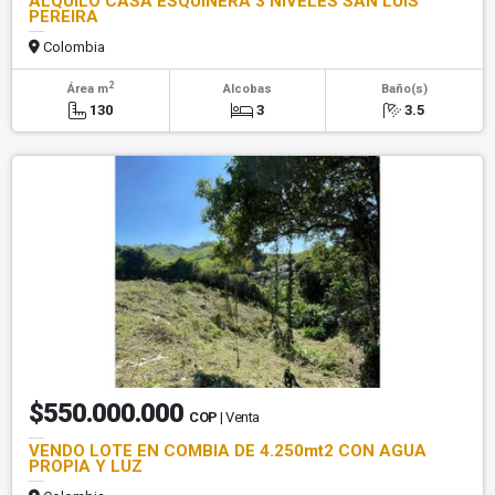
ALQUILO CASA ESQUINERA 3 NIVELES SAN LUIS
PEREIRA
Colombia
2
Área m
Alcobas
Baño(s)
130
3
3.5
$550.000.000
COP
| Venta
VENDO LOTE EN COMBIA DE 4.250mt2 CON AGUA
PROPIA Y LUZ