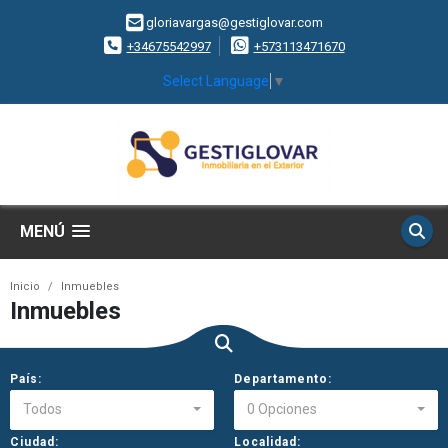
gloriavargas@gestiglovar.com
+34675542997
+573113471670
Select Language
▼
MENÚ
Inicio
Inmuebles
Inmuebles
País:
Departamento:
Todos
0 Opciones
Ciudad:
Localidad: