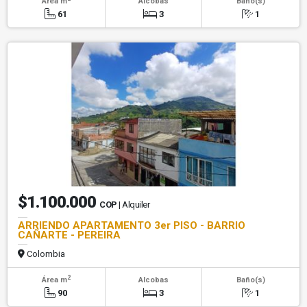
Área m
Alcobas
Baño(s)
61
3
1
$1.100.000
COP
| Alquiler
ARRIENDO APARTAMENTO 3er PISO - BARRIO
CAÑARTE - PEREIRA
Colombia
2
Área m
Alcobas
Baño(s)
90
3
1