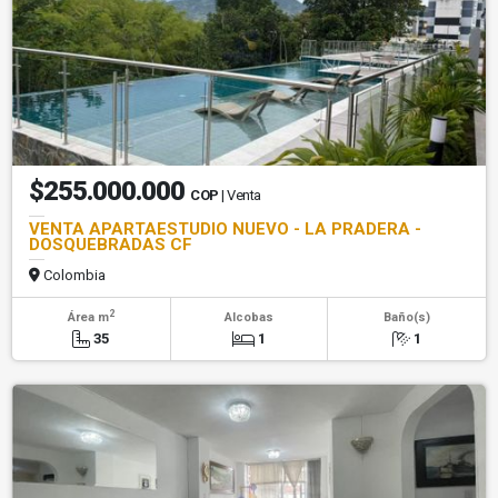
$255.000.000
COP
| Venta
VENTA APARTAESTUDIO NUEVO - LA PRADERA -
DOSQUEBRADAS CF
Colombia
2
Área m
Alcobas
Baño(s)
35
1
1