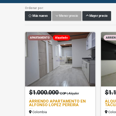
Ordenar por:
Más nuevo
Menor precio
Mayor precio
APARTAMENTO
Alquilado
ARRIE
$1.000.000
$1.
COP
| Alquiler
ARRIENDO APARTAMENTO EN
ALQU
ALFONSO LOPEZ PEREIRA
TACU
Colombia
Colo