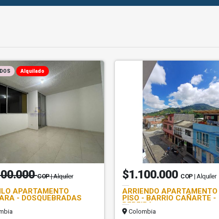
NDOS
Alquilado
100.000
$1.100.000
COP
| Alquiler
COP
| Alquiler
ILO APARTAMENTO
ARRIENDO APARTAMENTO 
ARA - DOSQUEBRADAS
PISO - BARRIO CAÑARTE -
PEREIRA
mbia
Colombia