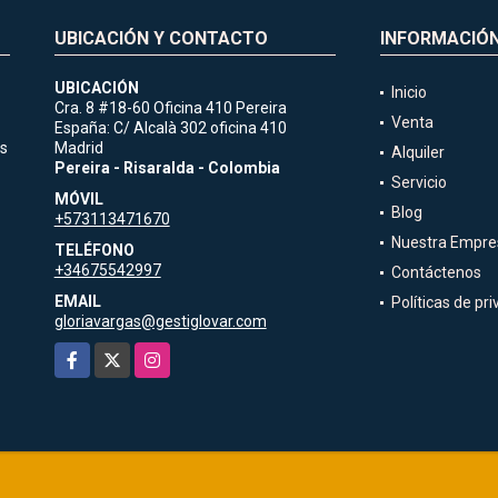
UBICACIÓN Y CONTACTO
INFORMACIÓ
UBICACIÓN
Inicio
Cra. 8 #18-60 Oficina 410 Pereira
Venta
España: C/ Alcalà 302 oficina 410
es
Madrid
Alquiler
Pereira - Risaralda - Colombia
Servicio
MÓVIL
Blog
+573113471670
Nuestra Empre
TELÉFONO
+34675542997
Contáctenos
EMAIL
Políticas de pr
gloriavargas@gestiglovar.com
Facebook
X
Instagram