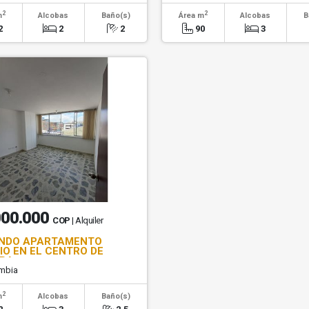
2
2
m
Alcobas
Baño(s)
Área m
Alcobas
B
2
2
2
90
3
000.000
COP
| Alquiler
NDO APARTAMENTO
IO EN EL CENTRO DE
IRA
mbia
2
m
Alcobas
Baño(s)