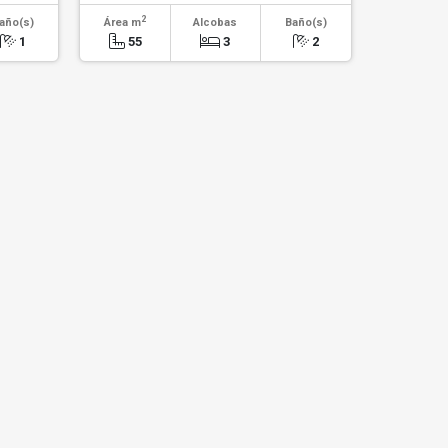
2
año(s)
Área m
Alcobas
Baño(s)
1
55
3
2