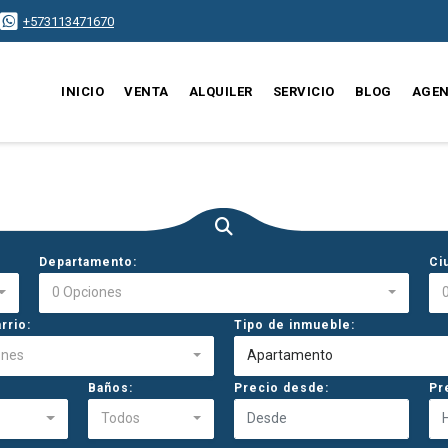
+573113471670
INICIO
VENTA
ALQUILER
SERVICIO
BLOG
AGEN
Departamento:
Ci
0 Opciones
rrio:
Tipo de inmueble:
ones
Apartamento
Baños:
Precio desde:
Pr
Todos