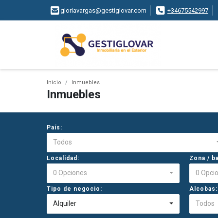
gloriavargas@gestiglovar.com
+34675542997
Inicio
Inmuebles
Inmuebles
País:
Todos
Localidad:
Zona / ba
0 Opciones
0 Opci
Tipo de negocio:
Alcobas:
Alquiler
Todos