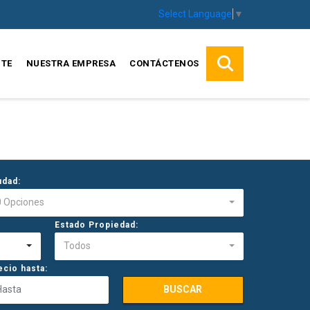
Select Language
▼
TE
NUESTRA EMPRESA
CONTÁCTENOS
udad:
0 Opciones
Estado Propiedad:
Todos
ecio hasta:
BUSCAR