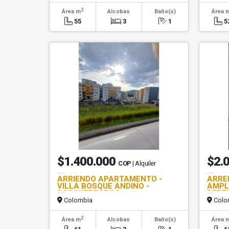
2
Área m
Alcobas
Baño(s)
Área 
55
3
1
5
$1.400.000
$2.
COP
| Alquiler
ARRIENDO APARTAMENTO -
ARRE
VILLA BOSQUE ANDINO -
AMPL
DOSQUEBRADAS
PERE
Colombia
Colo
2
Área m
Alcobas
Baño(s)
Área 