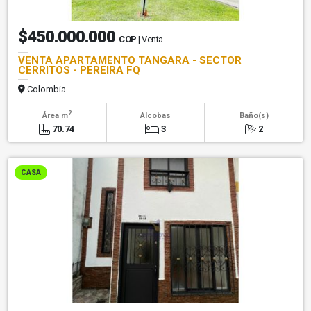
$450.000.000
COP
| Venta
VENTA APARTAMENTO TANGARA - SECTOR
CERRITOS - PEREIRA FQ
Colombia
2
Área m
Alcobas
Baño(s)
70.74
3
2
CASA