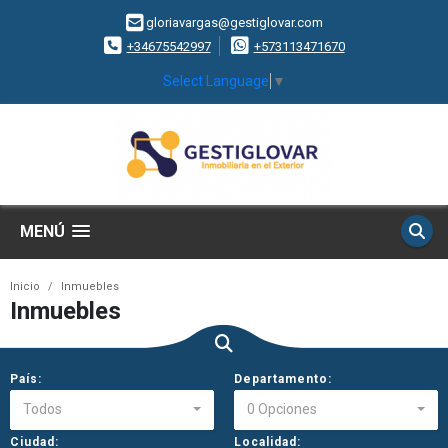
gloriavargas@gestiglovar.com
+34675542997
+573113471670
Select Language
▼
MENÚ
Inicio
Inmuebles
Inmuebles
País:
Departamento:
Todos
0 Opciones
Ciudad:
Localidad: