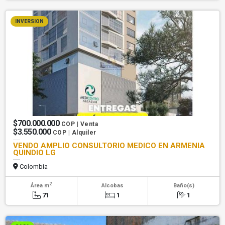
INVERSION
$700.000.000
COP | Venta
$3.550.000
COP | Alquiler
VENDO AMPLIO CONSULTORIO MEDICO EN ARMENIA
QUINDIO LG
Colombia
2
Área m
Alcobas
Baño(s)
71
1
1