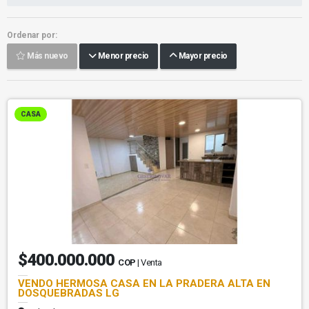
Ordenar por:
Más nuevo
Menor precio
Mayor precio
CASA
$400.000.000
COP
| Venta
VENDO HERMOSA CASA EN LA PRADERA ALTA EN
DOSQUEBRADAS LG