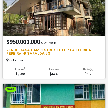
$950.000.000
COP
| Venta
VENDO CASA CAMPESTRE SECTOR LA FLORIDA-
PEREIRA -RISARALDA LG
Colombia
2
Área m
Alcobas
Baño(s)
222
5
2
CASA