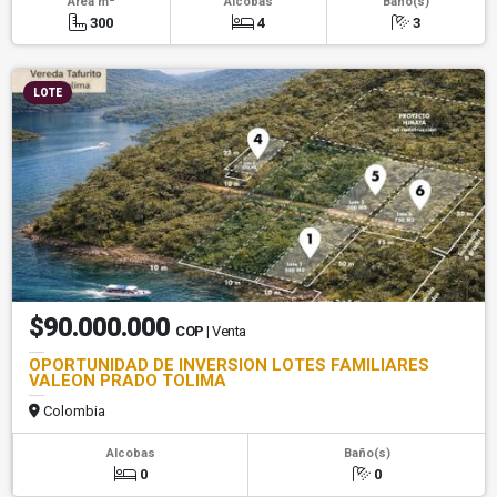
Área m
Alcobas
Baño(s)
300
4
3
LOTE
$90.000.000
COP
| Venta
OPORTUNIDAD DE INVERSION LOTES FAMILIARES
VALEON PRADO TOLIMA
Colombia
Alcobas
Baño(s)
0
0