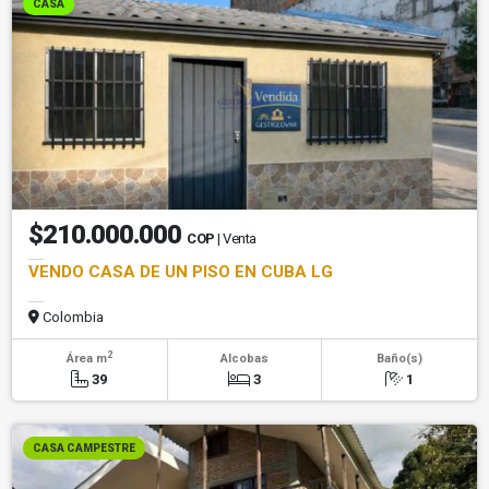
CASA
$210.000.000
COP
| Venta
VENDO CASA DE UN PISO EN CUBA LG
Colombia
2
Área m
Alcobas
Baño(s)
39
3
1
CASA CAMPESTRE