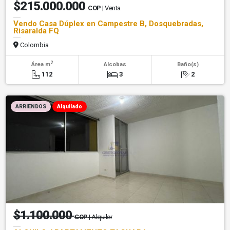
$215.000.000
COP
| Venta
Vendo Casa Dúplex en Campestre B, Dosquebradas,
Risaralda FQ
Colombia
2
Área m
Alcobas
Baño(s)
112
3
2
ARRIENDOS
Alquilado
$1.100.000
COP
| Alquiler