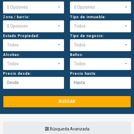
0 Opciones
0 Opciones
Zona / barrio:
Tipo de inmueble:
0 Opciones
Todos
Estado Propiedad:
Tipo de negocio:
Todos
Todos
Alcobas:
Baños:
Todos
Todos
Precio desde:
Precio hasta:
BUSCAR
Búsqueda Avanzada