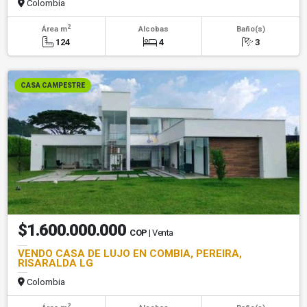
Colombia
2
Área m
Alcobas
Baño(s)
124
4
3
CASA CAMPESTRE
$1.600.000.000
COP
| Venta
VENDO CASA DE LUJO EN COMBIA, PEREIRA,
RISARALDA LG
Colombia
2