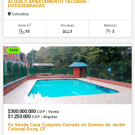
ALQUILO APARTAMENTO TACUARA -
DOSQUEBRADAS
Colombia
2
Área m
Alcobas
Baño(s)
52
2
2
CASA
$300.000.000
COP | Venta
$1.250.000
COP | Alquiler
Se Vende Casa Conjunto Cerrado en Quintas de Jardín
Colonial Dosq, CF