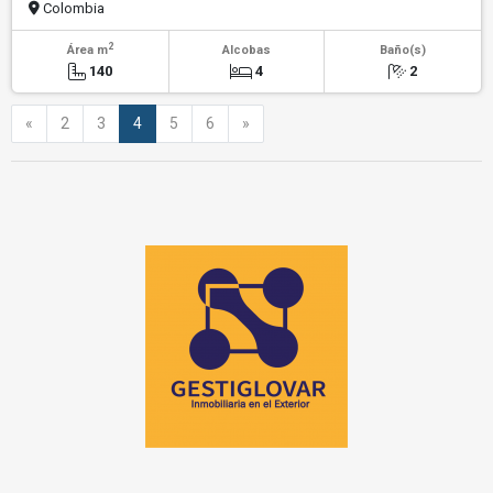
Colombia
2
Área m
Alcobas
Baño(s)
140
4
2
Anterior
Siguiente
«
2
3
4
5
6
»