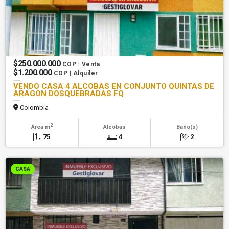
$250.000.000
COP | Venta
$1.200.000
COP | Alquiler
VENDO CASA 4 ALCOBAS EN CONJUNTO QUINTAS DE
ARAGON DOSQUEBRADAS FQ
Colombia
2
Área m
Alcobas
Baño(s)
75
4
2
CASA