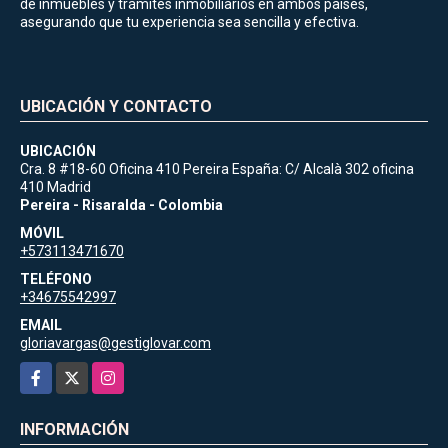
de inmuebles y trámites inmobiliarios en ambos países,
asegurando que tu experiencia sea sencilla y efectiva.
UBICACIÓN Y CONTACTO
UBICACIÓN
Cra. 8 #18-60 Oficina 410 Pereira España: C/ Alcalà 302 oficina
410 Madrid
Pereira - Risaralda - Colombia
MÓVIL
+573113471670
TELÉFONO
+34675542997
EMAIL
gloriavargas@gestiglovar.com
Facebook
X
Instagram
INFORMACIÓN