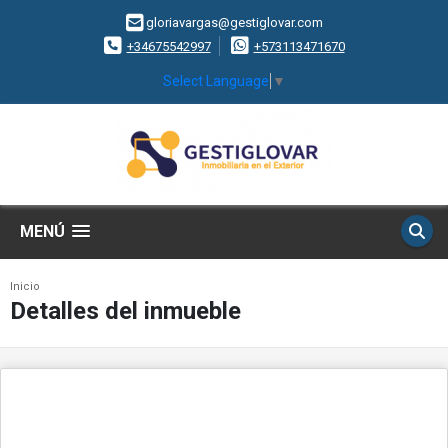
gloriavargas@gestiglovar.com
+34675542997
+573113471670
Select Language
▼
MENÚ
Inicio
Detalles del inmueble