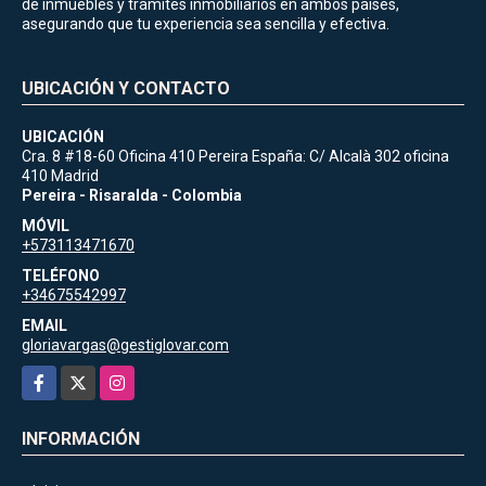
de inmuebles y trámites inmobiliarios en ambos países,
asegurando que tu experiencia sea sencilla y efectiva.
UBICACIÓN Y CONTACTO
UBICACIÓN
Cra. 8 #18-60 Oficina 410 Pereira España: C/ Alcalà 302 oficina
410 Madrid
Pereira - Risaralda - Colombia
MÓVIL
+573113471670
TELÉFONO
+34675542997
EMAIL
gloriavargas@gestiglovar.com
Facebook
X
Instagram
INFORMACIÓN