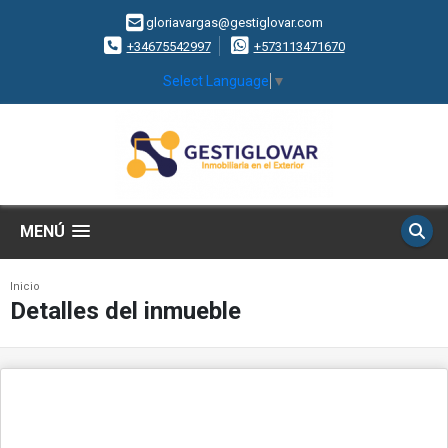
gloriavargas@gestiglovar.com
+34675542997
+573113471670
Select Language
▼
MENÚ
Inicio
Detalles del inmueble