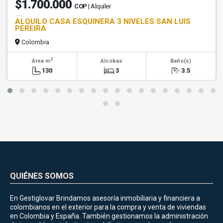
$1.700.000
COP
| Alquiler
ALQUILO CASA ESQUINERA 3 NIVELES SAN LUIS
PEREIRA
Colombia
2
Área m
Alcobas
Baño(s)
130
3
3.5
QUIÉNES SOMOS
En Gestiglovar Brindamos asesoría inmobiliaria y financiera a
colombianos en el exterior para la compra y venta de viviendas
en Colombia y España. También gestionamos la administración